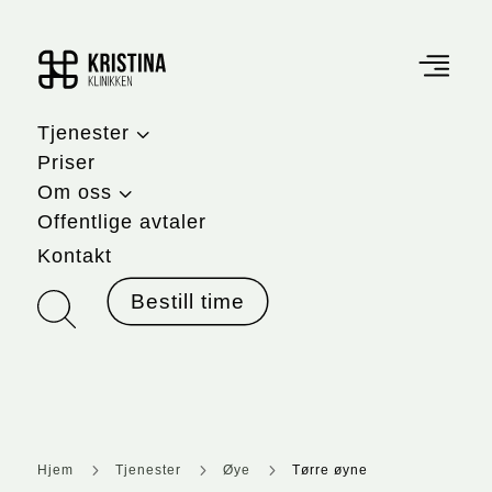
3
Tjenester
Priser
3
Om oss
Offentlige avtaler
Kontakt
Bestill time
5
5
5
Hjem
Tjenester
Øye
Tørre øyne