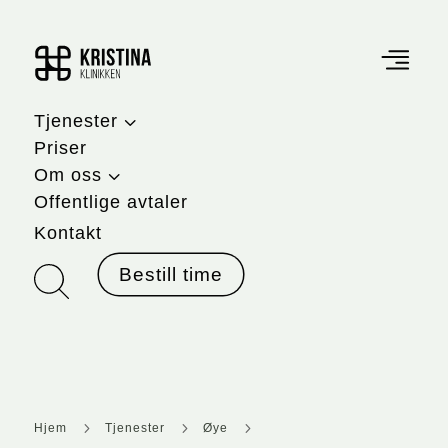
3
Tjenester
Priser
3
Om oss
Offentlige avtaler
Kontakt
Bestill time
5
5
5
Hjem
Tjenester
Øye