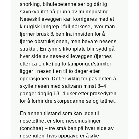
snorking, bihulebetennelser og dårlig
søvnkvalitet på grunn av munnpusting.
Neseskilleveggen kan korrigeres med et
kirurgisk inngrep i full narkose, hvor man
fjerner brusk & ben fra innsiden for å
fjerne obstruksjonen, men bevare nesens
struktur. En tynn silikonplate blir sydd på
hver side av nese-skilleveggen (fjernes
etter ca 1 uke) og to tamponger/strimler
ligger i nesen i en til to dager etter
operasjonen. Det er viktig for pasienten å
skylle nesen med saltvann minst 3–4
ganger daglig i 3–4 uker etter prosedyren,
for å forhindre skorpedannelse og tetthet.
En annen tilstand som kan lede til
nesetetthet er store nesemuslinger
(conchae) – tre små ben på hver side av
nesehulen, hvis oppgave er å øke