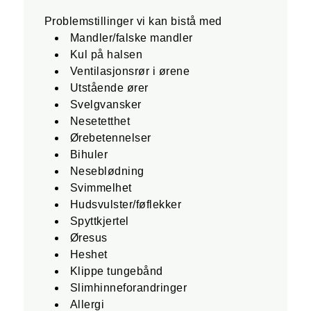
Problemstillinger vi kan bistå med
Mandler/falske mandler
Kul på halsen
Ventilasjonsrør i ørene
Utstående ører
Svelgvansker
Nesetetthet
Ørebetennelser
Bihuler
Neseblødning
Svimmelhet
Hudsvulster/føflekker
Spyttkjertel
Øresus
Heshet
Klippe tungebånd
Slimhinneforandringer
Allergi